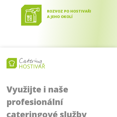
ROZVOZ PO HOSTIVAŘI
A JEHO OKOLÍ
Není třeba čekat dlouho. Jakmile
máme vaše jídlo připravené,
doručíme ho přímo k vám,
abyste si ho mohli užít ihned.
Využijte i naše
profesionální
cateringové služby