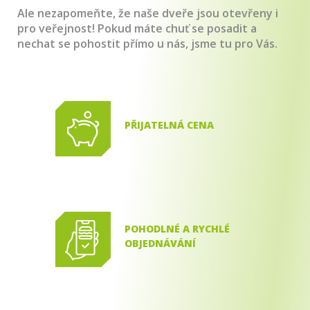
Ale nezapomeňte, že naše dveře jsou otevřeny i
pro veřejnost! Pokud máte chuť se posadit a
nechat se pohostit přímo u nás, jsme tu pro Vás.
PŘIJATELNÁ CENA
Každé naše jídlo je plné chuti,
která vám dodá energii a dobrou
náladu, a přitom nezatíží váš
rozpočet.
POHODLNÉ A RYCHLÉ
OBJEDNÁVÁNÍ
Stačí pár kliknutí a vaše
objednávka je hotová. S námi je
objednávání jídla hračka.